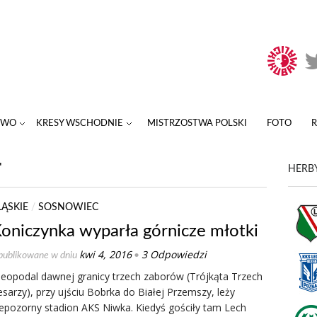
TWO
KRESY WSCHODNIE
MISTRZOSTWA POLSKI
FOTO
"
HERBY
LĄSKIE
/
SOSNOWIEC
oniczynka wyparła górnicze młotki
kwi 4, 2016
3 Odpowiedzi
ublikowane w dniu
•
ieopodal dawnej granicy trzech zaborów (Trójkąta Trzech
sarzy), przy ujściu Bobrka do Białej Przemszy, leży
iepozorny stadion AKS Niwka. Kiedyś gościły tam Lech