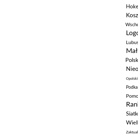
Hoke
Kos
Wscho
Logo
Lubus
Mał
Polsk
Nieo
Opolski
Podka
Pomo
Ran
Siat
Wiel
Zaktua