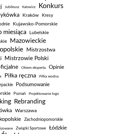
Konkurs
j
Jubileusz
Katowice
zykówka
Kraków
Kresy
Kujawsko-Pomorskie
dnie
 miesiąca
Lubelskie
Mazowieckie
kie
opolskie
Mistrzostwa
Mistrzowie Polski
i
ficjalne
Opinie
Okiem eksperta
Piłka ręczna
e
Piłka wodna
Podsumowanie
rpackie
rskie
Poznań
Projektowanie logo
king
Rebranding
kówka
Warszawa
kopolskie
Zachodniopomorskie
Łódzkie
Związki Sportowe
lizowane