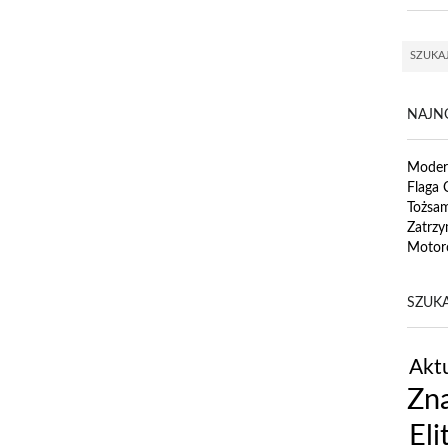
NAJN
Modern
Flaga 
Tożsa
Zatrzy
Motor
SZUKA
Aktu
Zna
Eli