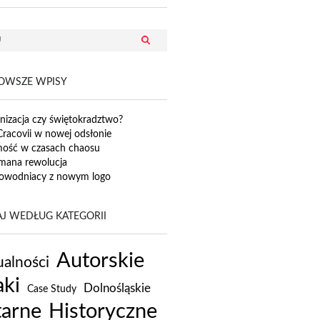
OWSZE WPISY
izacja czy świętokradztwo?
Cracovii w nowej odsłonie
mość w czasach chaosu
mana rewolucja
owodniacy z nowym logo
J WEDŁUG KATEGORII
Autorskie
alności
ki
Dolnośląskie
Case Study
tarne
Historyczne