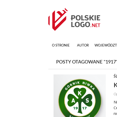
O STRONIE
AUTOR
WOJEWÓDZ
POSTY OTAGOWANE "1917
Ś
K
Op
N
Ce
n