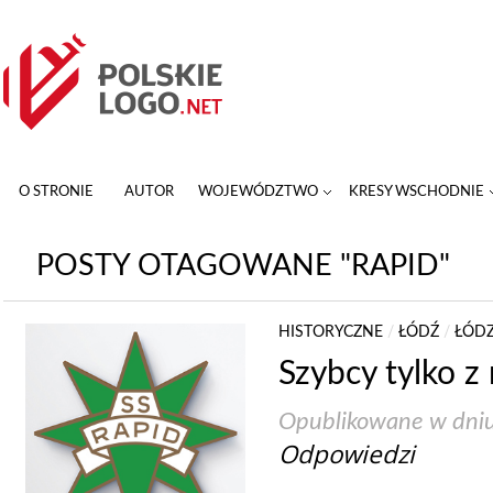
O STRONIE
AUTOR
WOJEWÓDZTWO
KRESY WSCHODNIE
POSTY OTAGOWANE "RAPID"
HISTORYCZNE
/
ŁÓDŹ
/
ŁÓDZ
Szybcy tylko z
Opublikowane w dni
Odpowiedzi