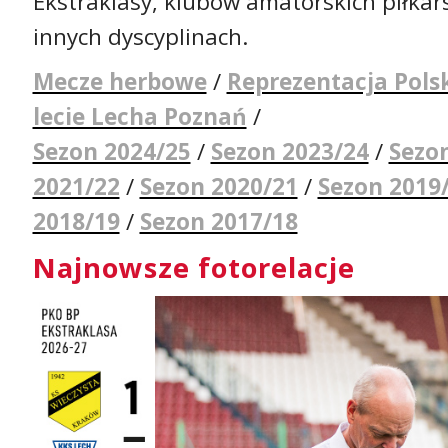
Ekstraklasy, klubów amatorskich piłkar
innych dyscyplinach.
Mecze herbowe
/
Reprezentacja Pols
lecie Lecha Poznań
/
Sezon 2024/25
/
Sezon 2023/24
/
Sezo
2021/22
/
Sezon 2020/21
/
Sezon 2019
2018/19
/
Sezon 2017/18
Najnowsze fotorelacje