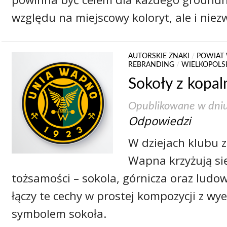
względu na miejscowy koloryt, ale i niez
AUTORSKIE ZNAKI
/
POWIAT
REBRANDING
/
WIELKOPOLS
Sokoły z kopaln
Opublikowane w dni
Odpowiedzi
W dziejach klubu z
Wapna krzyżują się
tożsamości – sokola, górnicza oraz ludo
łączy te cechy w prostej kompozycji z 
symbolem sokoła.