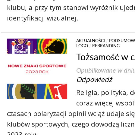
klubu, a przy tym stanowi wyróżnik ujed
identyfikacji wizualnej.
AKTUALNOŚCI
/
PODSUMOW
LOGO
/
REBRANDING
Tożsamość w c
Opublikowane w dni
Odpowiedź
Religia, polityka, 
coraz więcej wspó
czasach polaryzacji opinii wciąż udaje si
klubów sportowych, czego dowodzą liczn
2023 roku.