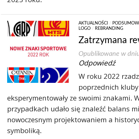
AKTUALNOŚCI
/
PODSUMOW
LOGO
/
REBRANDING
Zatrzymana re
Opublikowane w dni
Odpowiedź
W roku 2022 rzadzi
poprzednich kluby
eksperymentowały ze swoimi znakami. W
przypadkach udało się znaleźć balans m
nowoczesnym projektowaniem a historyc
symboliką.