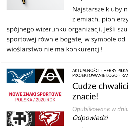
Najstarsze kluby n
ziemiach, pionier
spójnego wizerunku organizacji. Jeśli sz
sportowej równie bogatej w symbole od p
wioślarstwo nie ma konkurencji!
AKTUALNOŚCI
/
HERBY PIŁKA
PROJEKTOWANIE LOGO
/
RA
Cudze chwalici
znacie!
Opublikowane w dni
Odpowiedzi