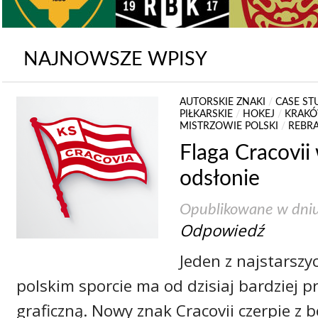
NAJNOWSZE WPISY
AUTORSKIE ZNAKI
/
CASE ST
PIŁKARSKIE
/
HOKEJ
/
KRAK
MISTRZOWIE POLSKI
/
REBR
Flaga Cracovii
odsłonie
Opublikowane w dni
Odpowiedź
Jeden z najstarszy
polskim sporcie ma od dzisiaj bardziej p
graficzną. Nowy znak Cracovii czerpie z b