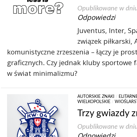
Opublikowane w dni
Odpowiedzi
Juventus, Inter, Sp
związek piłkarski, 
komunistyczne zrzeszenia – łączy je pros
graficznych. Czy jednak kluby sportowe 
w świat minimalizmu?
AUTORSKIE ZNAKI
/
ELITARN
WIELKOPOLSKIE
/
WIOŚLAR
Trzy gwiazdy 
Opublikowane w dni
Odpowiedzi