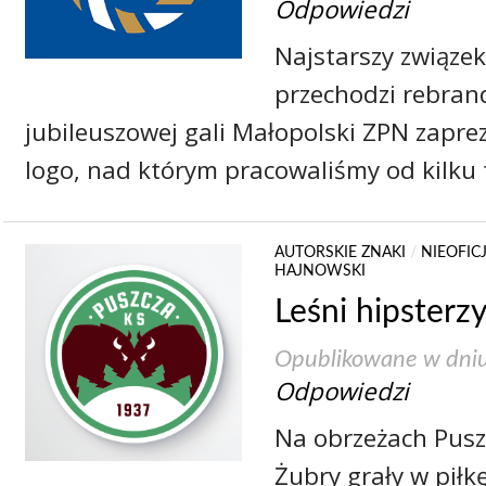
Odpowiedzi
Najstarszy związek
przechodzi rebran
jubileuszowej gali Małopolski ZPN zapr
logo, nad którym pracowaliśmy od kilku 
AUTORSKIE ZNAKI
/
NIEOFIC
HAJNOWSKI
Leśni hipsterz
Opublikowane w dni
Odpowiedzi
Na obrzeżach Puszc
Żubry grały w piłk