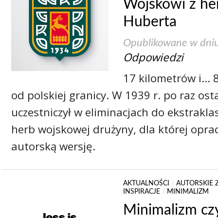
Wojskowi z he
Huberta
Opublikowane w dni
Odpowiedzi
17 kilometrów i… 8
od polskiej granicy. W 1939 r. po raz ost
uczestniczył w eliminacjach do ekstrakl
herb wojskowej drużyny, dla której opr
autorską wersję.
AKTUALNOŚCI
/
AUTORSKIE 
INSPIRACJE
/
MINIMALIZM
Minimalizm cz