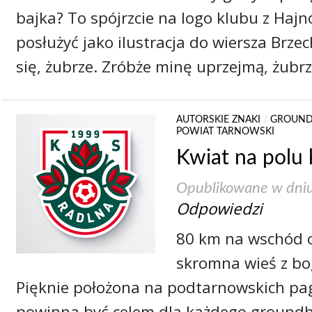
bajka? To spójrzcie na logo klubu z Haj
posłużyć jako ilustracja do wiersza Brze
się, żubrze. Zróbże minę uprzejmą, żubrz
AUTORSKIE ZNAKI
/
GROUND
POWIAT TARNOWSKI
Kwiat na polu
Opublikowane w dni
Odpowiedzi
80 km na wschód 
skromna wieś z bog
Pięknie położona na podtarnowskich pa
powinna być celem dla każdego groundh