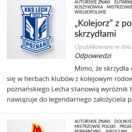
AUTORSKIE ZNAKI
/
ELITARN
KOSZYKÓWKA
/
MISTRZOWIE
WIELKOPOLSKIE
„Kolejorz” z p
skrzydłami
Opublikowane w dni
Odpowiedzi
Mimo, że skrzydła 
się w herbach klubów z kolejowym rodo
poznańskiego Lecha stanowią wyróżnik 
nawiązuje do legendarnego założyciela 
AUTORSKIE ZNAKI
/
DOLNOŚ
MISTRZOWIE POLSKI
/
PROJ
REBRANDING
/
WROCŁAW
/