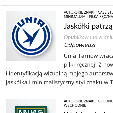
AUTORSKIE ZNAKI
/
CASE ST
MINIMALIZM
/
PIŁKA RĘCZNA
Jaskółki patrz
Opublikowane w dni
Odpowiedzi
Unia Tarnów wrac
piłki ręcznej! Z n
i identyfikacją wizualną mojego autorst
jaskółka i minimalistyczny styl znaku w 
AUTORSKIE ZNAKI
/
GRODN
WSCHODNIE