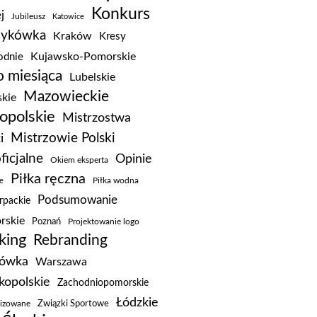
Konkurs
j
Jubileusz
Katowice
zykówka
Kraków
Kresy
Kujawsko-Pomorskie
dnie
 miesiąca
Lubelskie
Mazowieckie
kie
opolskie
Mistrzostwa
Mistrzowie Polski
i
ficjalne
Opinie
Okiem eksperta
Piłka ręczna
e
Piłka wodna
Podsumowanie
rpackie
rskie
Poznań
Projektowanie logo
king
Rebranding
kówka
Warszawa
kopolskie
Zachodniopomorskie
Łódzkie
Związki Sportowe
lizowane