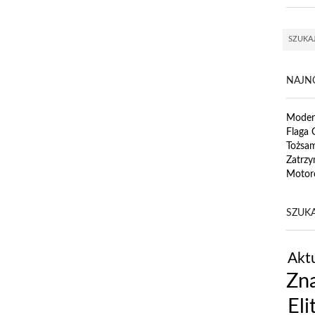
NAJN
Modern
Flaga 
Tożsa
Zatrzy
Motor
SZUKA
Aktu
Zna
Eli