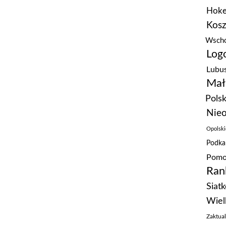
Hoke
Kos
Wscho
Logo
Lubus
Mał
Polsk
Nieo
Opolski
Podka
Pomo
Ran
Siat
Wiel
Zaktua