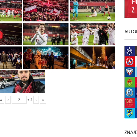
AUTOR
«
‹
z
2
›
»
ZNAJD