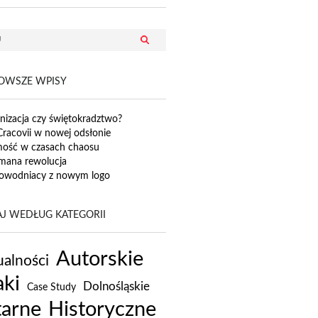
OWSZE WPISY
izacja czy świętokradztwo?
Cracovii w nowej odsłonie
mość w czasach chaosu
mana rewolucja
owodniacy z nowym logo
J WEDŁUG KATEGORII
Autorskie
alności
ki
Dolnośląskie
Case Study
tarne
Historyczne