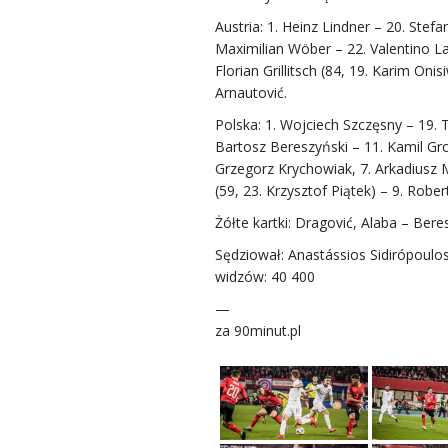
Austria: 1. Heinz Lindner – 20. Stefa
Maximilian Wöber – 22. Valentino Laz
Florian Grillitsch (84, 19. Karim Oni
Arnautović.
Polska: 1. Wojciech Szczęsny – 19. T
Bartosz Bereszyński – 11. Kamil Gros
Grzegorz Krychowiak, 7. Arkadiusz Mi
(59, 23. Krzysztof Piątek) – 9. Rob
Żółte kartki: Dragović, Alaba – Bere
Sędziował: Anastássios Sidirópoulos
widzów: 40 400
—
za 90minut.pl