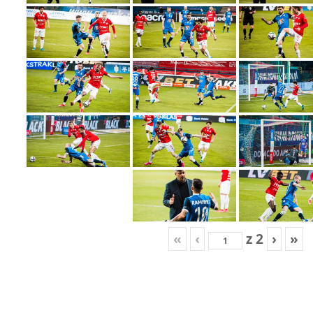
«
‹
z
2
›
»