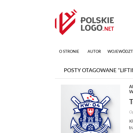
O STRONIE
AUTOR
WOJEWÓDZ
POSTY OTAGOWANE "LIFTI
A
W
T
Op
K
t