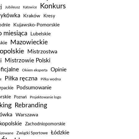
Konkurs
j
Jubileusz
Katowice
zykówka
Kraków
Kresy
Kujawsko-Pomorskie
dnie
 miesiąca
Lubelskie
Mazowieckie
kie
opolskie
Mistrzostwa
Mistrzowie Polski
i
ficjalne
Opinie
Okiem eksperta
Piłka ręczna
e
Piłka wodna
Podsumowanie
rpackie
rskie
Poznań
Projektowanie logo
king
Rebranding
kówka
Warszawa
kopolskie
Zachodniopomorskie
Łódzkie
Związki Sportowe
lizowane