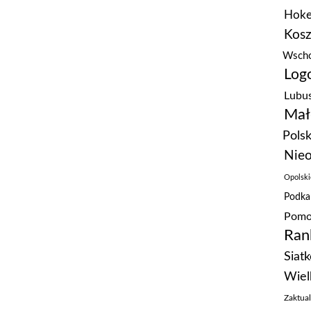
Hoke
Kos
Wscho
Logo
Lubus
Mał
Polsk
Nieo
Opolski
Podka
Pomo
Ran
Siat
Wiel
Zaktua