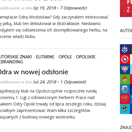
lip 19, 2018
7 Odpowiedzi
ublikowane w dniu
•
amiętacie Odrę Wodzisław? Gdy zaczynałem interesować
ę piłką, klub ten debiutował w Ekstraklasie. Niedawno
odjąłem się odświeżenia ich skomplikowanego herbu, na
AUTOR
ecenie władz klubu.
UTORSKIE ZNAKI
/
ELITARNE
/
OPOLE
/
OPOLSKIE
/
EBRANDING
dra w nowej odsłonie
lut 24, 2018
1 Odpowiedź
ublikowane w dniu
•
jsilniejszy klub na Opolszczyźnie rozpocznie rundę
iosenną 1. Ligi z odświeżonym herbem! Prace nad
akiem Odry Opole trwały od lipca zeszłego roku, dzisiaj
hciałbym zaprezentować Wam kilka szczegółów
wiązanych z budową nowego wizerunku.
ZNAJD