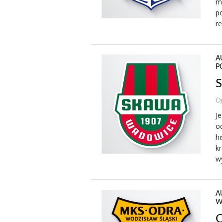
me
po
r
A
P
S
Op
Je
o
hi
k
wy
A
W
O