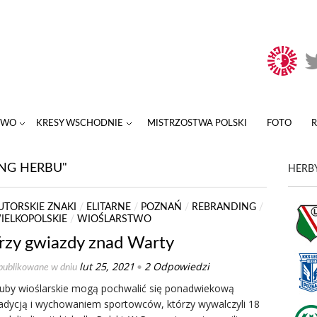
TWO
KRESY WSCHODNIE
MISTRZOSTWA POLSKI
FOTO
NG HERBU"
HERBY
UTORSKIE ZNAKI
/
ELITARNE
/
POZNAŃ
/
REBRANDING
/
IELKOPOLSKIE
/
WIOŚLARSTWO
rzy gwiazdy znad Warty
lut 25, 2021
2 Odpowiedzi
ublikowane w dniu
•
luby wioślarskie mogą pochwalić się ponadwiekową
radycją i wychowaniem sportowców, którzy wywalczyli 18