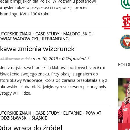
dali olimpijskich dla Polski. W Poznaniu postanowili
myśleć także o przyszłości i rozpoczęli proces
ebrandingu KW z 1904 roku.
UTORSKIE ZNAKI
/
CASE STUDY
/
MAŁOPOLSKIE
/
OWIAT WADOWICKI
/
REBRANDING
kawa zmienia wizerunek
mar 10, 2019
0 Odpowiedzi
ublikowane w dniu
•
FOTO
den z najstarszych polskich klubów sportowych zlecił mi
dświeżenie swojego znaku. Przy okazji sięgnąłem do
storii Skawy Wadowice, która od zarania przeplatała się z
rakowskimi klubami. Największym sukcesem piłkarzy były
stępy w III lidze.
UTORSKIE ZNAKI
/
CASE STUDY
/
ELITARNE
/
POWIAT
ODZISŁAWSKI
/
ŚLĄSKIE
dra wraca do źródeł