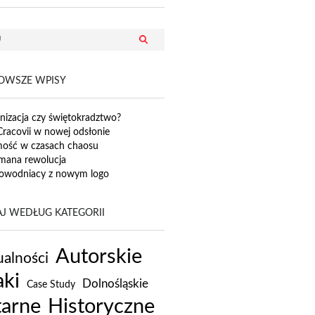
OWSZE WPISY
izacja czy świętokradztwo?
Cracovii w nowej odsłonie
mość w czasach chaosu
mana rewolucja
owodniacy z nowym logo
J WEDŁUG KATEGORII
Autorskie
alności
ki
Dolnośląskie
Case Study
tarne
Historyczne