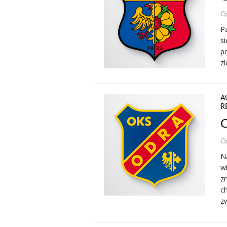
Op
P
si
p
zl
A
R
O
Op
Na
w
zn
c
z