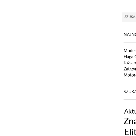
NAJN
Modern
Flaga 
Tożsa
Zatrzy
Motor
SZUKA
Aktu
Zna
Eli