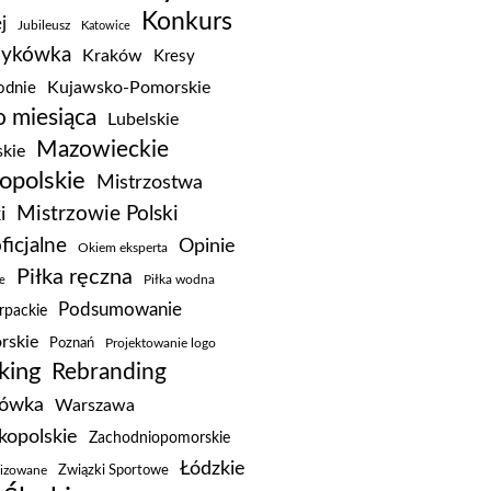
Konkurs
j
Jubileusz
Katowice
zykówka
Kraków
Kresy
Kujawsko-Pomorskie
dnie
 miesiąca
Lubelskie
Mazowieckie
kie
opolskie
Mistrzostwa
Mistrzowie Polski
i
ficjalne
Opinie
Okiem eksperta
Piłka ręczna
e
Piłka wodna
Podsumowanie
rpackie
rskie
Poznań
Projektowanie logo
king
Rebranding
kówka
Warszawa
kopolskie
Zachodniopomorskie
Łódzkie
Związki Sportowe
lizowane