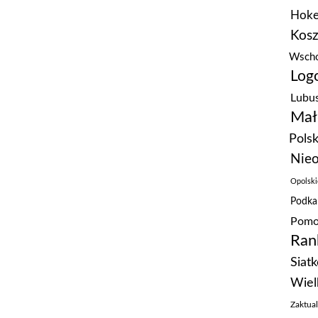
Hoke
Kos
Wscho
Logo
Lubus
Mał
Polsk
Nieo
Opolski
Podka
Pomo
Ran
Siat
Wiel
Zaktua