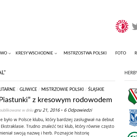
TWO
KRESY WSCHODNIE
MISTRZOSTWA POLSKI
FOTO
L"
HERBY
LITARNE
/
GLIWICE
/
MISTRZOWIE POLSKI
/
ŚLĄSKIE
Piastunki” z kresowym rodowodem
gru 21, 2016
6 Odpowiedzi
ublikowane w dniu
•
e było w Polsce klubu, który bardziej zasługiwał na debiut
Ekstraklasie. Trudno znaleźć też klub, który równie często
ieniał swoją nazwę i herb. Poznajcie historię