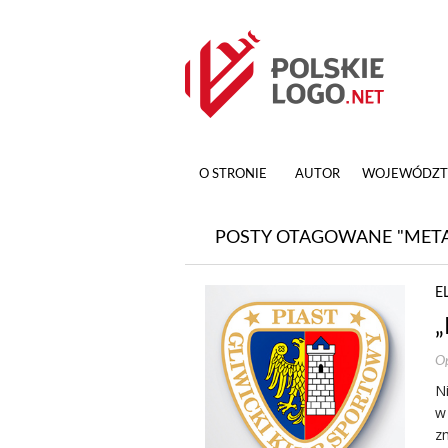
O STRONIE
AUTOR
WOJEWÓDZ
POSTY OTAGOWANE "META
E
„
Op
Ni
w 
zm