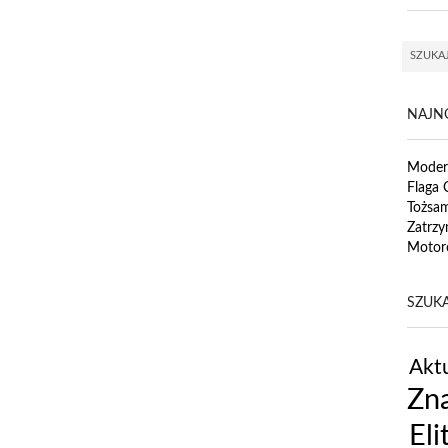
NAJN
Modern
Flaga 
Tożsa
Zatrzy
Motor
SZUKA
Aktu
Zna
Eli