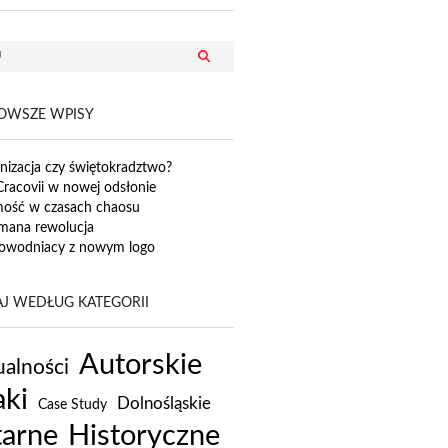
OWSZE WPISY
izacja czy świętokradztwo?
Cracovii w nowej odsłonie
mość w czasach chaosu
mana rewolucja
owodniacy z nowym logo
J WEDŁUG KATEGORII
Autorskie
alności
ki
Dolnośląskie
Case Study
tarne
Historyczne