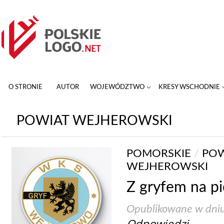
O STRONIE
AUTOR
WOJEWÓDZTWO
KRESY WSCHODNIE
POWIAT WEJHEROWSKI
POMORSKIE
/
POW
WEJHEROWSKI
Z gryfem na pi
Opublikowane w dni
Odpowiedzi