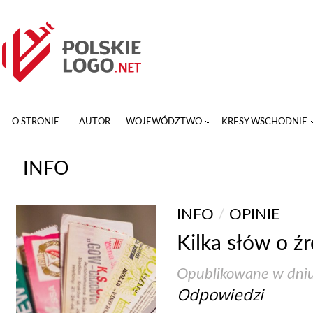
O STRONIE
AUTOR
WOJEWÓDZTWO
KRESY WSCHODNIE
INFO
INFO
/
OPINIE
Kilka słów o ź
Opublikowane w dni
Odpowiedzi