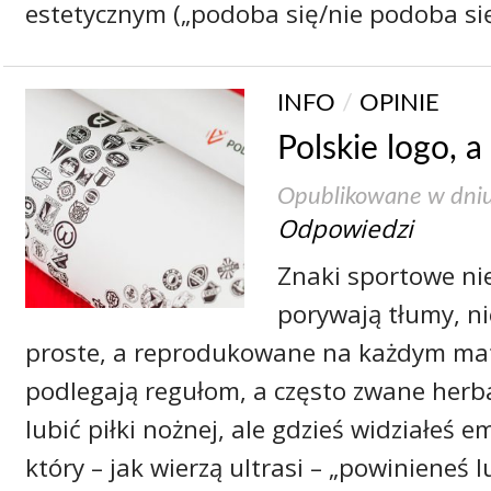
estetycznym („podoba się/nie podoba się
INFO
/
OPINIE
Polskie logo, 
Opublikowane w dni
Odpowiedzi
Znaki sportowe ni
porywają tłumy, ni
proste, a reprodukowane na każdym mat
podlegają regułom, a często zwane her
lubić piłki nożnej, ale gdzieś widziałeś 
który – jak wierzą ultrasi – „powinieneś l