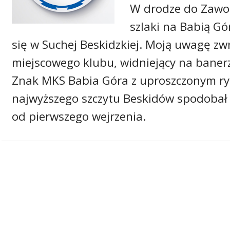
W drodze do Zawoi
szlaki na Babią Gó
się w Suchej Beskidzkiej. Moją uwagę zw
miejscowego klubu, widniejący na banerz
Znak MKS Babia Góra z uproszczonym r
najwyższego szczytu Beskidów spodobał 
od pierwszego wejrzenia.