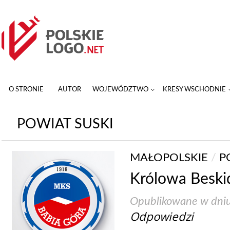
O STRONIE
AUTOR
WOJEWÓDZTWO
KRESY WSCHODNIE
POWIAT SUSKI
MAŁOPOLSKIE
/
P
Królowa Besk
Opublikowane w dni
Odpowiedzi